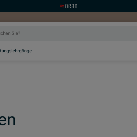
Zur OeAD Startseite
itungslehrgänge
en