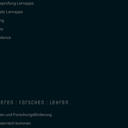
tsprüfung Lernapps
atz Lernapps
ing
ss
idance
ieren : forschen : lehren
ien und Forschungsförderung
sterreich kommen