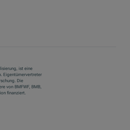
isierung, ist eine
. Eigentümervertreter
rschung. Die
ere von BMFWF, BMB,
n finanziert.