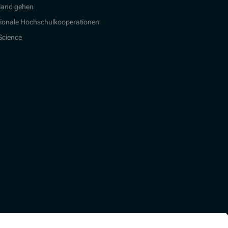
land gehen
tionale Hochschulkooperationen
 Science