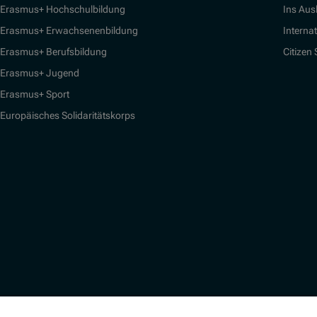
Erasmus+ Hochschulbildung
Ins Aus
Erasmus+ Erwachsenenbildung
Interna
Erasmus+ Berufsbildung
Citizen
Erasmus+ Jugend
Erasmus+ Sport
Europäisches Solidaritätskorps