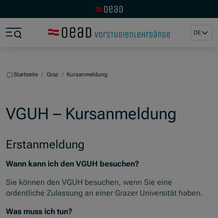
Zur OeAD Startseite
Zum Hauptinhalt springen
Zum Footer springen
DE
Zum Ende der Navigation springen
Zum Beginn der Navigation springen
Startseite
/
Graz
/
Kursanmeldung
VGUH – Kursanmeldung
Erstanmeldung
Wann kann ich den VGUH besuchen?
Sie können den VGUH besuchen, wenn Sie eine
ordentliche Zulassung an einer Grazer Universität haben.
Was muss ich tun?